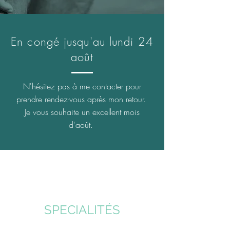
En congé jusqu'au lundi 24
août
N'hésitez pas à me contacter pour
prendre rendez-vous après mon retour.
Je vous souhaite un excellent mois
d'août.
SPECIALITÉS